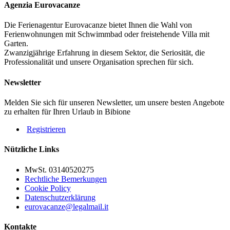
Agenzia Eurovacanze
Preisliste Anmerkung
Die Ferienagentur Eurovacanze bietet Ihnen die Wahl von
In den Preisen sind Wasser, Strom, Gas und Agenturgebüren
Ferienwohnungen mit Schwimmbad oder freistehende Villa mit
schon inbegriffen.
Garten.
OBLIGATORISCHE ZUSATZKOSTEN:
Kaution € 100 (die
Zwanzigjährige Erfahrung in diesem Sektor, die Seriosität, die
wird bei Abreise, nach Wohnungskontrolle, wieder zurückerstattet);
Professionalität und unsere Organisation sprechen für sich.
Kurtaxe € 1,15 pro Person pro Nacht.
NICHT OBLIGATORISCHE ZUSATZKOSTEN AUF
Newsletter
ANFRAGE:
Endreinigung: € 50
Melden Sie sich für unseren Newsletter, um unsere besten Angebote
zu erhalten für Ihren Urlaub in Bibione
Bettwäsche: € 8,00 pro Person; Handtücher: € 5,00 pro Person
Registrieren
Strandservice: 1 Sonnenschirm, 1 Liegestuhl und 1 Sonnenliege je
nach Verfügbarkeit.
Nützliche Links
Die Karte und Fotos der Wohnungen sind Beispiele.
MwSt. 03140520275
Rechtliche Bemerkungen
Cookie Policy
Datenschutzerklärung
eurovacanze@legalmail.it
Kontakte