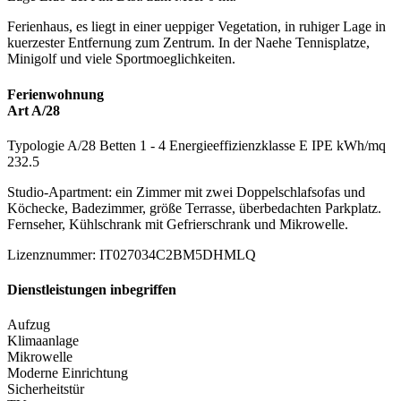
Ferienhaus, es liegt in einer ueppiger Vegetation, in ruhiger Lage in
kuerzester Entfernung zum Zentrum. In der Naehe Tennisplatze,
Minigolf und viele Sportmoeglichkeiten.
Ferienwohnung
Art A/28
Typologie
A/28
Betten
1
- 4
Energieeffizienzklasse
E
IPE kWh/mq
232.5
Studio-Apartment: ein Zimmer mit zwei Doppelschlafsofas und
Köchecke, Badezimmer, größe Terrasse, überbedachten Parkplatz.
Fernseher, Kühlschrank mit Gefrierschrank und Mikrowelle.
Lizenznummer
:
IT027034C2BM5DHMLQ
Dienstleistungen inbegriffen
Aufzug
Klimaanlage
Mikrowelle
Moderne Einrichtung
Sicherheitstür